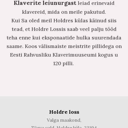
Klaverite leiunurgast
leiad erinevaid
klavereid, mida on meile pakutud.
Kui Sa oled meil Holdres külas käinud siis
tead, et Holdre Lossis saab veel palju tööd
teha enne kui eksponaatide hulka suurendada
saame. Koos välismaiste meistrite pillidega on
Eesti Rahvusliku Klaverimuuseumi kogus u
120 pilli.
Holdre loss
Valga maakond,
Tõrva vald, Holdre küla,
23194