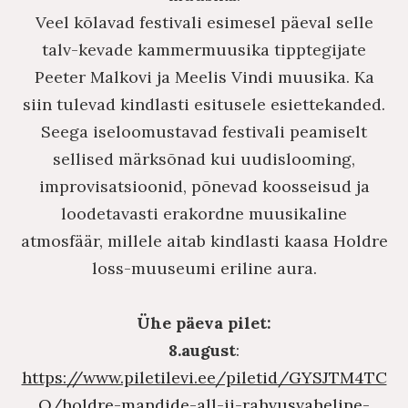
Veel kõlavad festivali esimesel päeval selle
talv-kevade kammermuusika tipptegijate
Peeter Malkovi ja Meelis Vindi muusika. Ka
siin tulevad kindlasti esitusele esiettekanded.
Seega iseloomustavad festivali peamiselt
sellised märksõnad kui uudislooming,
improvisatsioonid, põnevad koosseisud ja
loodetavasti erakordne muusikaline
atmosfäär, millele aitab kindlasti kaasa Holdre
loss-muuseumi eriline aura.
Ühe päeva pilet:
8.august
:
https://www.piletilevi.ee/piletid/GYSJTM4TC
O/holdre-mandide-all-ii-rahvusvaheline-