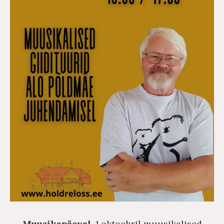
Muusikapäeval,
1.oktoobril muusikalised