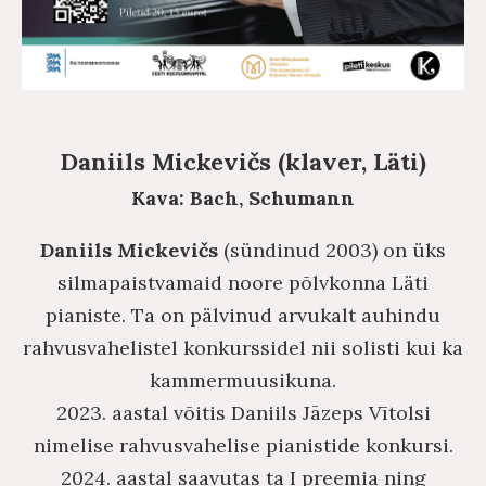
Daniils Mickevičs (klaver, Läti)
Kava: Bach, Schumann
Daniils Mickevičs
(sündinud 2003) on üks
silmapaistvamaid noore põlvkonna Läti
pianiste. Ta on pälvinud arvukalt auhindu
rahvusvahelistel konkurssidel nii solisti kui ka
kammermuusikuna.
2023. aastal võitis Daniils Jāzeps Vītolsi
nimelise rahvusvahelise pianistide konkursi.
2024. aastal saavutas ta I preemia ning