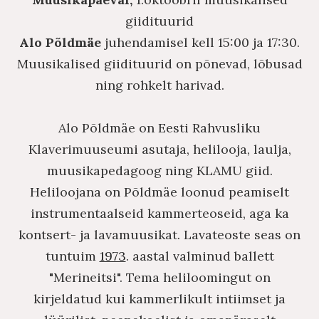
giidituurid
Alo Põldmäe
juhendamisel kell 15:00 ja 17:30.
Muusikalised giidituurid on põnevad, lõbusad
ning rohkelt harivad.
Alo Põldmäe on Eesti Rahvusliku
Klaverimuuseumi asutaja, helilooja, laulja,
muusikapedagoog ning KLAMU giid.
Heliloojana on Põldmäe loonud peamiselt
instrumentaalseid kammerteoseid, aga ka
kontsert- ja lavamuusikat. Lavateoste seas on
tuntuim
1973
. aastal valminud ballett
"Merineitsi". Tema heliloomingut on
kirjeldatud kui kammerlikult intiimset ja