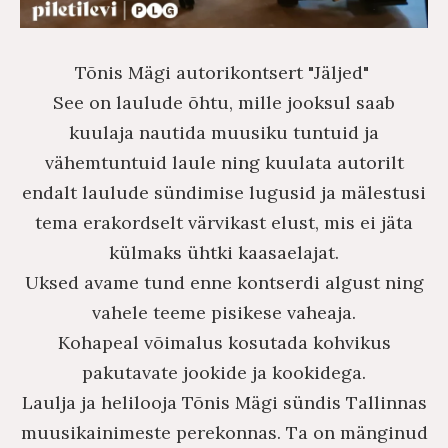
Tõnis Mägi autorikontsert "Jäljed"
See on laulude õhtu, mille jooksul saab
kuulaja nautida muusiku tuntuid ja
vähemtuntuid laule ning kuulata autorilt
endalt laulude sündimise lugusid ja mälestusi
tema erakordselt värvikast elust, mis ei jäta
külmaks ühtki kaasaelajat.
Uksed avame tund enne kontserdi algust ning
vahele teeme pisikese vaheaja.
Kohapeal võimalus kosutada kohvikus
pakutavate jookide ja kookidega.
Laulja ja helilooja Tõnis Mägi sündis Tallinnas
muusikainimeste perekonnas. Ta on mänginud