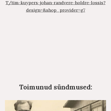
T/tim-kuypers-johan-randvere-holdre-lossis?
design=&shop_provider=g7
Toimunud sündmused: