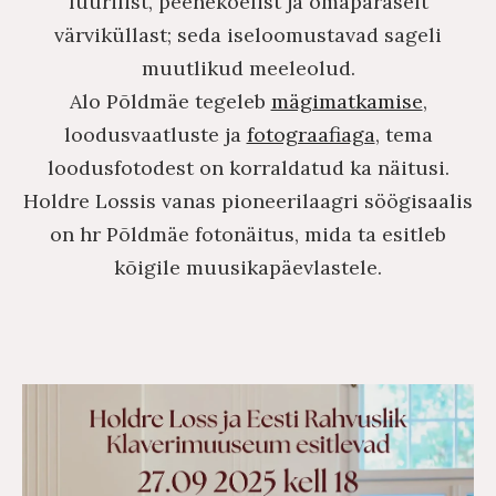
lüürilist, peenekoelist ja omapäraselt
värviküllast; seda iseloomustavad sageli
muutlikud meeleolud.
Alo Põldmäe tegeleb
mägimatkamise
,
loodusvaatluste ja
fotograafiaga
, tema
loodusfotodest on korraldatud ka näitusi.
Holdre Lossis vanas pioneerilaagri söögisaalis
on hr Põldmäe fotonäitus, mida ta esitleb
kõigile muusikapäevlastele.