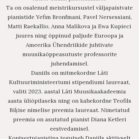
Ta on osalenud meistrikursustel väljapaistvate
pianistide Yefim Bronfmani, Pavel Nersessiani,
Matti Raekallio, Anna Malíkova ja Ewa Kupieci
juures ning õppinud paljude Euroopa ja
Ameerika Ühendriikide juhtivate
muusikaõppeasutuste professorite
juhendamisel.
Daniils on mitmekordne Läti
Kultuuriministeeriumi stipendiumi laureaat,
valiti 2023. aastal Läti Muusikaakadeemia
aasta üliõpilaseks ning on kahekordne Teofils
Biķise nimelise preemia laureaat. Nimetatud
preemia on asutatud pianist Diana Ketleri
eestvedamisel.
Kontsertpianistina tegutseb Daniils aktiivselt