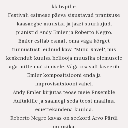
klahvpille.
Festivali esimese päeva sisustavad prantsuse
kaasaegse muusika ja jazzi suurkujud,
pianistid Andy Emler ja Roberto Negro.
Emler esitab esmalt oma väga kõrget
tunnustust leidnud kava "Minu Ravel", mis
keskendub kuulsa heliooja muusika olemusele
aga mitte matkimisele. Väga osavalt laveerib
Emler kompositsiooni enda ja
improvisatsiooni vahel.
Andy Emler kirjutas teose meie Ensemble
Auftaktile ja saamegi seda teost maailma
esiettekandena kuulda.
Roberto Negro kavas on seekord Arvo Pärdi
muusika.