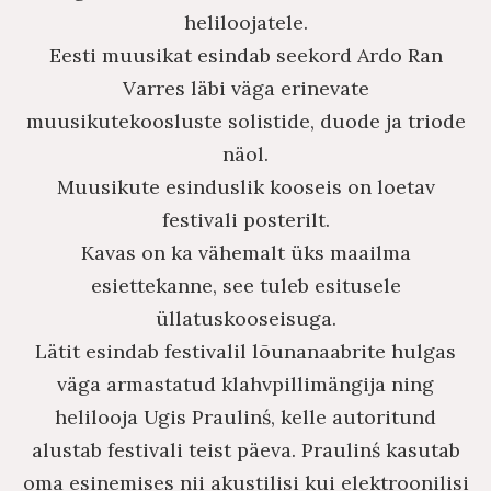
heliloojatele.
Eesti muusikat esindab seekord Ardo Ran
Varres läbi väga erinevate
muusikutekoosluste solistide, duode ja triode
näol.
Muusikute esinduslik kooseis on loetav
festivali posterilt.
Kavas on ka vähemalt üks maailma
esiettekanne, see tuleb esitusele
üllatuskooseisuga.
Lätit esindab festivalil lõunanaabrite hulgas
väga armastatud klahvpillimängija ning
helilooja Ugis Praulinś, kelle autoritund
alustab festivali teist päeva. Praulinś kasutab
oma esinemises nii akustilisi kui elektroonilisi