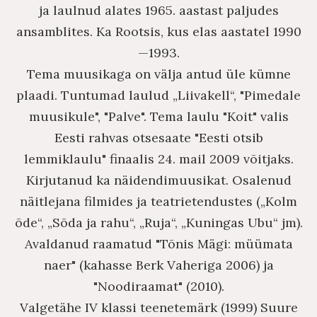
ja laulnud alates 1965. aastast paljudes
ansamblites. Ka Rootsis, kus elas aastatel 1990
—1993.
Tema muusikaga on välja antud üle kümne
plaadi. Tuntumad laulud „Liivakell“, "Pimedale
muusikule", "Palve". Tema laulu "Koit" valis
Eesti rahvas otsesaate "Eesti otsib
lemmiklaulu" finaalis 24. mail 2009 võitjaks.
Kirjutanud ka näidendimuusikat. Osalenud
näitlejana filmides ja teatrietendustes („Kolm
õde“, „Sõda ja rahu“, „Ruja“, „Kuningas Ubu“ jm).
Avaldanud raamatud "Tõnis Mägi: müümata
naer" (kahasse Berk Vaheriga 2006) ja
"Noodiraamat" (2010).
Valgetähe IV klassi teenetemärk (1999) Suure