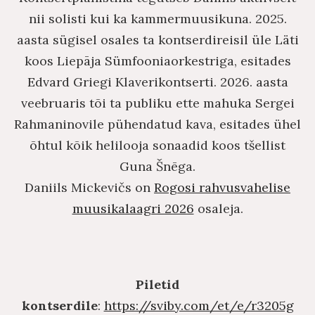
nii solisti kui ka kammermuusikuna. 2025.
aasta sügisel osales ta kontserdireisil üle Läti
koos Liepāja Sümfooniaorkestriga, esitades
Edvard Griegi Klaverikontserti. 2026. aasta
veebruaris tõi ta publiku ette mahuka Sergei
Rahmaninovile pühendatud kava, esitades ühel
õhtul kõik helilooja sonaadid koos tšellist
Guna Šnēga.
Daniils Mickevičs on
Rogosi rahvusvahelise
muusikalaagri 2026
osaleja.
Piletid
kontserdile
:
https://sviby.com/et/e/r3205g