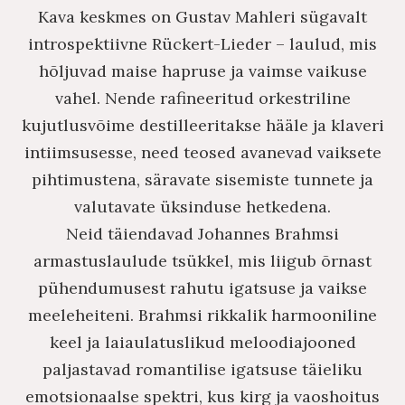
Kava keskmes on Gustav Mahleri ​​sügavalt
introspektiivne Rückert-Lieder – laulud, mis
hõljuvad maise hapruse ja vaimse vaikuse
vahel. Nende rafineeritud orkestriline
kujutlusvõime destilleeritakse hääle ja klaveri
intiimsusesse, need teosed avanevad vaiksete
pihtimustena, säravate sisemiste tunnete ja
valutavate üksinduse hetkedena.
Neid täiendavad Johannes Brahmsi
armastuslaulude tsükkel, mis liigub õrnast
pühendumusest rahutu igatsuse ja vaikse
meeleheiteni. Brahmsi rikkalik harmooniline
keel ja laiaulatuslikud meloodiajooned
paljastavad romantilise igatsuse täieliku
emotsionaalse spektri, kus kirg ja vaoshoitus