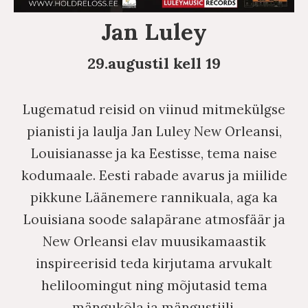
Jan Luley
29.augustil kell 19
Lugematud reisid on viinud mitmekülgse
pianisti ja laulja Jan Luley New Orleansi,
Louisianasse ja ka Eestisse, tema naise
kodumaale.
Eesti rabade avarus ja miilide
pikkune Läänemere rannikuala, aga ka
Louisiana soode salapärane atmosfäär ja
New Orleansi elav muusikamaastik
inspireerisid teda kirjutama arvukalt
heliloomingut ning mõjutasid tema
mängukõla ja mängustiili.