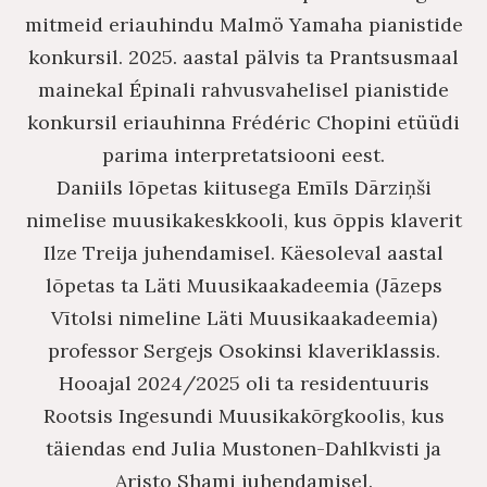
mitmeid eriauhindu Malmö Yamaha pianistide
konkursil. 2025. aastal pälvis ta Prantsusmaal
mainekal Épinali rahvusvahelisel pianistide
konkursil eriauhinna Frédéric Chopini etüüdi
parima interpretatsiooni eest.
Daniils lõpetas kiitusega Emīls Dārziņši
nimelise muusikakeskkooli, kus õppis klaverit
Ilze Treija juhendamisel. Käesoleval aastal
lõpetas ta Läti Muusikaakadeemia (Jāzeps
Vītolsi nimeline Läti Muusikaakadeemia)
professor Sergejs Osokinsi klaveriklassis.
Hooajal 2024/2025 oli ta residentuuris
Rootsis Ingesundi Muusikakõrgkoolis, kus
täiendas end Julia Mustonen-Dahlkvisti ja
Aristo Shami juhendamisel.