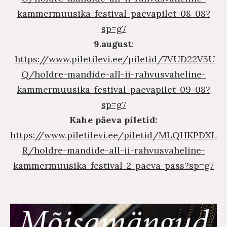
kammermuusika-festival-paevapilet-08-08?
sp=g7
9.august
:
https://www.piletilevi.ee/piletid/7VUD22V5U
Q/holdre-mandide-all-ii-rahvusvaheline-
kammermuusika-festival-paevapilet-09-08?
sp=g7
Kahe päeva piletid:
https://www.piletilevi.ee/piletid/MLQHKPDXL
R/holdre-mandide-all-ii-rahvusvaheline-
kammermuusika-festival-2-paeva-pass?sp=g7