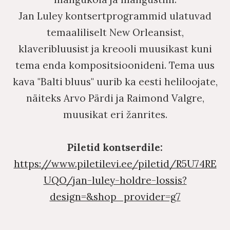
Jan Luley kontsertprogrammid ulatuvad
temaaliliselt New Orleansist,
klaveribluusist ja kreooli muusikast kuni
tema enda kompositsioonideni. Tema uus
kava "Balti bluus" uurib ka eesti heliloojate,
näiteks Arvo Pärdi ja Raimond Valgre,
muusikat eri žanrites.
Piletid kontserdile:
https://www.piletilevi.ee/piletid/R5U74RE
UQO/jan-luley-holdre-lossis?
design=&shop_provider=g7